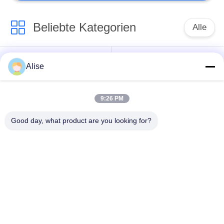
Beliebte Kategorien
Alle
Bagger Hydraulic
Achsantrieb
Alise
Motor
Fahrmotor
9:26 PM
Bagger Joystick
Bagger Joystick
Pusher
Good day, what product are you looking for?
Herumdrehender
Bagger Foot Pedal
Ring Bearing
Valve
Hydraulikpumpe des
Bagger-hydraulische
Baggers
Teile