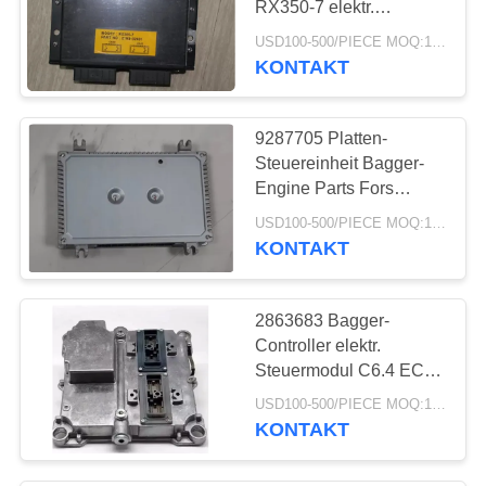
RX350-7 elektr.
276
Steuermodul Computer-
USD100-500/PIECE MOQ:1-teilig
Brett-Bagger Computer
KONTAKT
Dieselmotor-Teile
Controller
9287705 Platten-
Steuereinheit Bagger-
Engine Parts Fors
Hitachi ZX450-3 ZX530-
USD100-500/PIECE MOQ:1-teilig
3
KONTAKT
40
Mini Excavator
2863683 Bagger-
Machine
Controller elektr.
Steuermodul C6.4 ECU
286-3683 286-3683-00
USD100-500/PIECE MOQ:1-teilig
für Bedienfeld 329D
KONTAKT
23