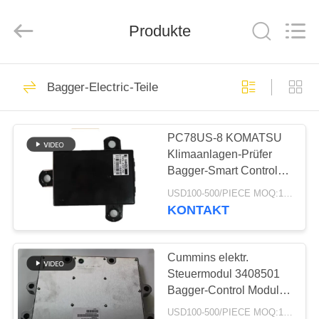
Taiming
Hydraulic
Technology
Produkte
Co.,
Ltd.
All
Rights
Reserved.
HAUS
22
Bagger-Electric-Teile
Bagger Hydraulic
PRODUKTE
Motor
PC78US-8 KOMATSU
Klimaanlagen-Prüfer
ÜBER
Bagger-Smart Control
UNS
Panels 51586-18080
USD100-500/PIECE MOQ:1-teilig
KONTAKT
37
FABRIK-
Achsantrieb
AUSFLUG
Cummins elektr.
Steuermodul 3408501
Fahrmotor
Bagger-Control Module-
QUALITÄTSKONTROLLE
THEORIE Qsm M11
USD100-500/PIECE MOQ:1-teilig