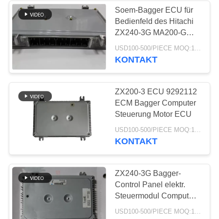
Soem-Bagger ECU für
Bedienfeld des Hitachi
371
ZX240-3G MA200-G
Hydraulikpumpe des
ZX240-3G elektr.
USD100-500/PIECE MOQ:1-teilig
Steuermodul Computer-
KONTAKT
Baggers
Prüfer-9322519
ZX200-3 ECU 9292112
ECM Bagger Computer
Steuerung Motor ECU
492
USD100-500/PIECE MOQ:1-teilig
KONTAKT
Bagger-
hydraulische Teile
ZX240-3G Bagger-
Control Panel elektr.
Steuermodul Computer-
Brett 9322519 ECU-
USD100-500/PIECE MOQ:1-teilig
Maschinen-