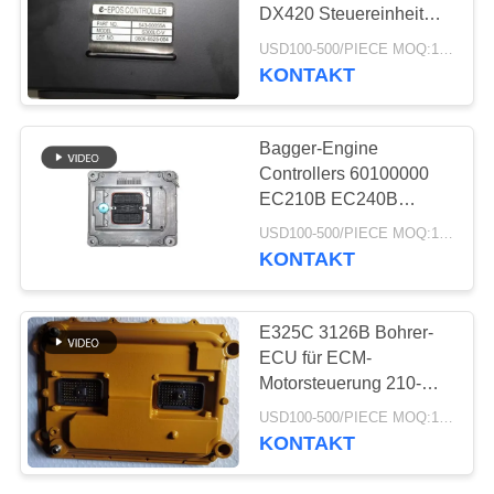
PRIVACY
DX420 Steuereinheit
POLICY
Bagger-Controller 543-
USD100-500/PIECE MOQ:1-teilig
00055 543-00055a 543-
KONTAKT
45
00053b
Herumdrehender
Bagger-Engine
Ring Bearing
Controllers 60100000
EC210B EC240B
EC290B EC360B ECU
USD100-500/PIECE MOQ:1-teilig
Bedienfeld 14518349
KONTAKT
48
E325C 3126B Bohrer-
Bagger Foot Pedal
ECU für ECM-
Motorsteuerung 210-
Valve
0848 Steuermodul
USD100-500/PIECE MOQ:1-teilig
KONTAKT