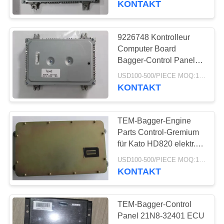
KONTAKT
Bewegungsprüfer
43
Bagger-Schwingen-
9226748 Kontrolleur
Computer Board
Motor
Bagger-Control Panels
HITACHI ZX200 ZX210
USD100-500/PIECE MOQ:1-teilig
ZX240 ECU
KONTAKT
TEM-Bagger-Engine
54
Parts Control-Gremium
für Kato HD820 elektr.
Baggergetriebe
Steuermodul 1004-
USD100-500/PIECE MOQ:1-teilig
00332 ECU Comptuter
KONTAKT
Brett
TEM-Bagger-Control
Panel 21N8-32401 ECU