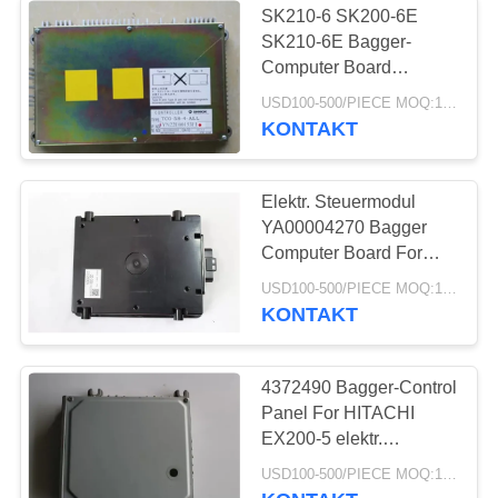
SK210-6 SK200-6E
Bagger Control
SK210-6E Bagger-
Computer Board
Valve
YN22E00153F1 elektr.
USD100-500/PIECE MOQ:1-teilig
Steuermodul Kontrolleur
KONTAKT
Control Panel
Elektr. Steuermodul
YA00004270 Bagger
101
Computer Board For
HITACHI ZX330LC-5G
USD100-500/PIECE MOQ:1-teilig
Bagger Relief Valve
ZX330-5G ZX350K-5G
KONTAKT
4372490 Bagger-Control
Panel For HITACHI
EX200-5 elektr.
Steuermodul Kontrolleur
80
USD100-500/PIECE MOQ:1-teilig
Computer Board