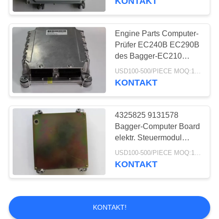
KONTAKT
Bagger-Electric-
Teile
Engine Parts Computer-
Prüfer EC240B EC290B
des Bagger-EC210
elektr. Steuermodul
USD100-500/PIECE MOQ:1-teilig
60100000
KONTAKT
4325825 9131578
Bagger-Computer Board
elektr. Steuermodul
Kontrolleur For EX100-3
USD100-500/PIECE MOQ:1-teilig
EX120-3 EX300-2
KONTAKT
EX100-2 EX200-2
EX200-3 EX300-3
KONTAKT!