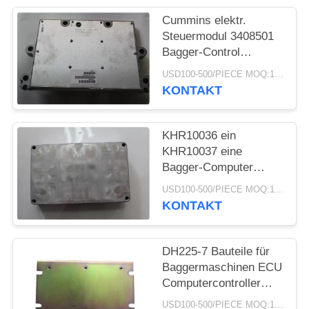
PRIVACY
Cummins elektr.
POLICY
Steuermodul 3408501
Bagger-Control
Module-THEORIE Qsm
USD100-500/PIECE MOQ:1-teilig
M11 Qsx15 Isx15
KONTAKT
4309175 ECU-
Computer-Prüfer
KHR10036 ein
KHR10037 eine
Bagger-Computer
Controllers 36G0WS13
USD100-500/PIECE MOQ:1-teilig
SH330-5 CX290B ECU
KONTAKT
8A70S039Y
Steuereinheit
DH225-7 Bauteile für
Baggermaschinen ECU
Computercontroller
543-00074 ECM-
USD100-500/PIECE MOQ:1-teilig