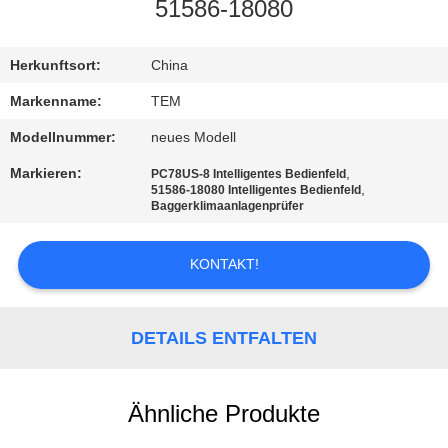
51586-18080
TRETEN
SIE
Herkunftsort:
China
MIT
Markenname:
TEM
UNS
Modellnummer:
neues Modell
IN
Markieren:
,
PC78US-8 Intelligentes Bedienfeld
,
51586-18080 Intelligentes Bedienfeld
VERBINDUNG
Baggerklimaanlagenprüfer
FORDERN
KONTAKT!
SIE EIN
ZITAT
DETAILS ENTFALTEN
SITEMAP
Ähnliche Produkte