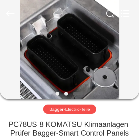
Taiming
Hydraulic
Technology
Co.,
Ltd.
All
Rights
Reserved.
HAUS
PRODUKTE
ÜBER
UNS
FABRIK-
AUSFLUG
Bagger-Electric-Teile
PC78US-8 KOMATSU Klimaanlagen-
QUALITÄTSKONTROLLE
Prüfer Bagger-Smart Control Panels