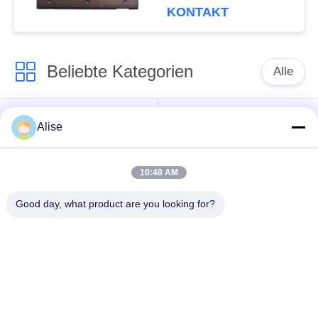
Steuerung für Daewoo
KONTAKT
Doosan
Beliebte Kategorien
Alle
Bagger Hydraulic
Achsantrieb
Alise
Motor
Fahrmotor
10:48 AM
Bagger Joystick
Bagger Joystick
Pusher
Good day, what product are you looking for?
Herumdrehender
Bagger Foot Pedal
Ring Bearing
Valve
Hydraulikpumpe des
Bagger-hydraulische
Baggers
Teile