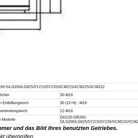
260-5/LG200/LG925/SY215/SY235/XCM215/XCM225/XCM322
löcher
30-M16
n-Entlüftungsloch
30 (22+8) - M16
erbindungsloch
12-M16
DH220-5/R260-
 Modelle
5/LG200/LG925/SY215/SY235/XCM215/XCM
mmer und das Bild Ihres benutzten Getriebes.
ekt überprüfen.