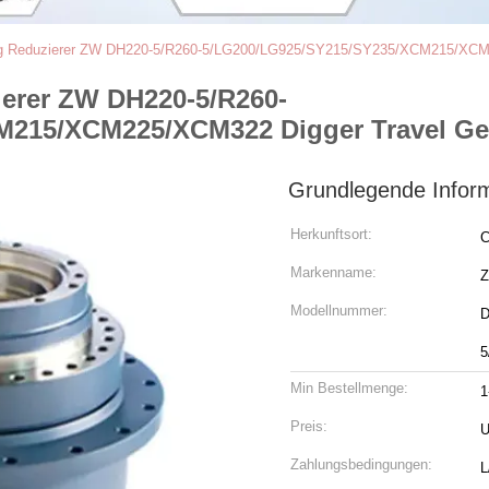
ng Reduzierer ZW DH220-5/R260-5/LG200/LG925/SY215/SY235/XCM215/XCM
erer ZW DH220-5/R260-
M215/XCM225/XCM322 Digger Travel Ge
Grundlegende Infor
Herkunftsort:
C
Markenname:
Modellnummer:
D
5
Min Bestellmenge:
1
Preis:
U
Zahlungsbedingungen:
L