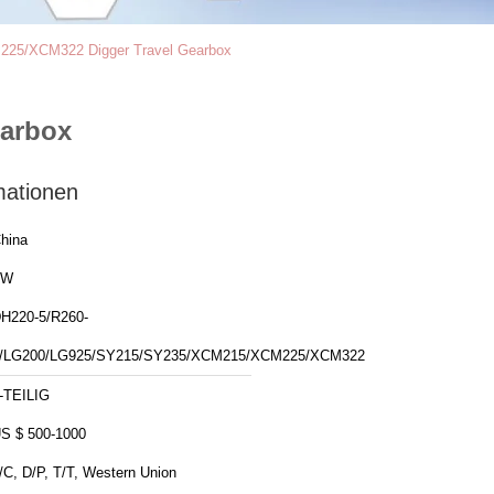
225/XCM322 Digger Travel Gearbox
arbox
mationen
hina
ZW
H220-5/R260-
/LG200/LG925/SY215/SY235/XCM215/XCM225/XCM322
-TEILIG
S $ 500-1000
/C, D/P, T/T, Western Union