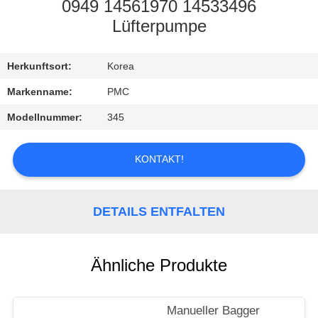
0949 14561970 14533496
TRETEN
Lüfterpumpe
SIE
Herkunftsort:
Korea
MIT
UNS
Markenname:
PMC
IN
Modellnummer:
345
VERBINDUNG
KONTAKT!
FORDERN
SIE EIN
DETAILS ENTFALTEN
ZITAT
Ähnliche Produkte
SITEMAP
Manueller Bagger