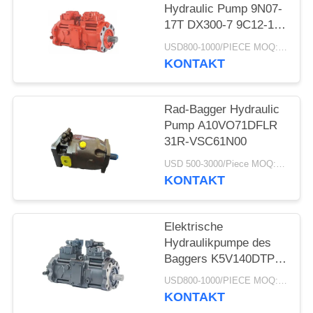
PRIVACY
Hydraulic Pump 9N07-
17T DX300-7 9C12-17T
POLICY
R305-7 K5v140dtp
USD800-1000/PIECE MOQ:PC 1
9n01-17 Dx300-7
KONTAKT
K5V140DTP
Rad-Bagger Hydraulic
Pump A10VO71DFLR
31R-VSC61N00
USD 500-3000/Piece MOQ:1-teilig
KONTAKT
Elektrische
Hydraulikpumpe des
Baggers K5V140DTP
für SY235-8 SK330-8
USD800-1000/PIECE MOQ:PC 1
SK350-8 SY235-8S
KONTAKT
SY235-9