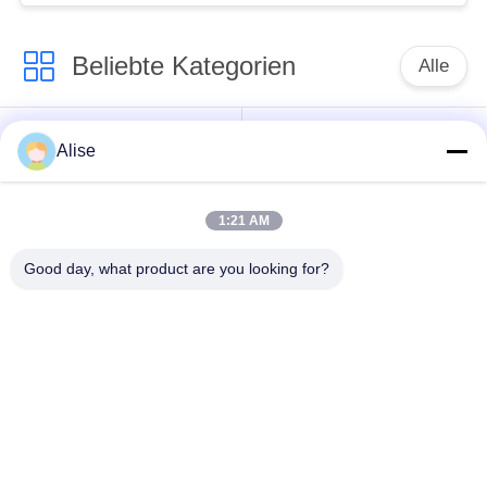
Beliebte Kategorien
Alle
Bagger Hydraulic
Achsantrieb
Alise
Motor
Fahrmotor
1:21 AM
Bagger Joystick
Bagger Joystick
Pusher
Good day, what product are you looking for?
Herumdrehender
Bagger Foot Pedal
Ring Bearing
Valve
Hydraulikpumpe des
Bagger-hydraulische
Baggers
Teile