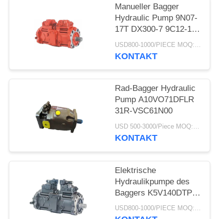
PRIVACY
Manueller Bagger
POLICY
Hydraulic Pump 9N07-
17T DX300-7 9C12-17T
R305-7 K5v140dtp
USD800-1000/PIECE MOQ:PC 1
9n01-17 Dx300-7
KONTAKT
K5V140DTP
Rad-Bagger Hydraulic
Pump A10VO71DFLR
31R-VSC61N00
USD 500-3000/Piece MOQ:1-teilig
KONTAKT
Elektrische
Hydraulikpumpe des
Baggers K5V140DTP
für SY235-8 SK330-8
USD800-1000/PIECE MOQ:PC 1
SK350-8 SY235-8S