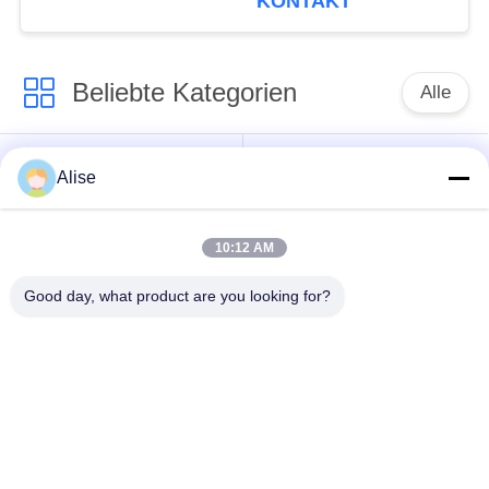
KONTAKT
SY235-9
Beliebte Kategorien
Alle
Bagger Hydraulic
Achsantrieb
Alise
Motor
Fahrmotor
10:12 AM
Bagger Joystick
Bagger Joystick
Pusher
Good day, what product are you looking for?
Herumdrehender
Bagger Foot Pedal
Ring Bearing
Valve
Hydraulikpumpe des
Bagger-hydraulische
Baggers
Teile