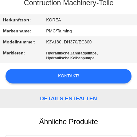
Contruction Machinery-Teile
TRETEN
SIE
Herkunftsort:
KOREA
MIT
Markenname:
PMC/Taiming
UNS
Modellnummer:
K3V180, DH370/EC360
IN
Markieren:
,
Hydraulische Zahnradpumpe
Hydraulische Kolbenpumpe
VERBINDUNG
KONTAKT!
FORDERN
SIE EIN
DETAILS ENTFALTEN
ZITAT
SITEMAP
Ähnliche Produkte