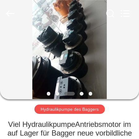
Taiming
Hydraulic
Technology
Co.,
Ltd.
All
Rights
Reserved.
HAUS
PRODUKTE
ÜBER
UNS
FABRIK-
AUSFLUG
Hydraulikpumpe des Baggers
Viel HydraulikpumpeAntriebsmotor im
QUALITÄTSKONTROLLE
auf Lager für Bagger neue vorbildliche