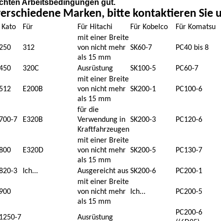
lechten Arbeitsbedingungen gut.
erschiedene Marken, bitte kontaktieren Sie u
 Kato
Für
Für Hitachi
Für Kobelco
Für Komatsu
mit einer Breite
250
312
von nicht mehr
SK60-7
PC40 bis 8
als 15 mm
450
320C
Ausrüstung
SK100-5
PC60-7
mit einer Breite
512
E200B
von nicht mehr
SK200-1
PC100-6
als 15 mm
für die
700-7
E320B
Verwendung in
SK200-3
PC120-6
Kraftfahrzeugen
mit einer Breite
800
E320D
von nicht mehr
SK200-5
PC130-7
als 15 mm
820-3
Ich...
Ausgereicht aus
SK200-6
PC200-1
mit einer Breite
900
von nicht mehr
Ich...
PC200-5
als 15 mm
PC200-6
1250-7
Ausrüstung