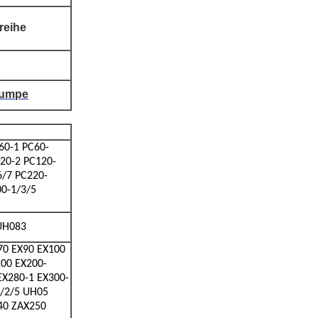
reihe
pumpe
60-1 PC60-
20-2 PC120-
6/7 PC220-
00-1/3/5
UH083
70 EX90 EX100
00 EX200-
EX280-1 EX300-
4/2/5 UH05
40 ZAX250