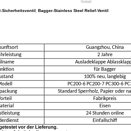
Vorteil:
-Sicherheitsventil
Bagger-Stainless Steel Relief-Ventil
,
kunftsort
Guangzhou, China
rleistung
2 Jahre
ilname
Ausladeklappe Ablassklap
unktion
für Bagger
ustand
100% neu, langlebig
odell
PC200-6 PC200-7 PC300-6 PC
packung
Standard Sperrholz, Papier oder n
orteil
Fabrikpreis
aterial
Eisen
stleistung
24 Stunden online
derdienst
Einfallschiff
getestet vor der Lieferung.