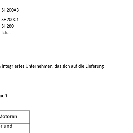
SH200A3
SH200C1
SH280
Ich...
in integriertes Unternehmen, das sich auf die Lieferung
auft,
 Motoren
r und