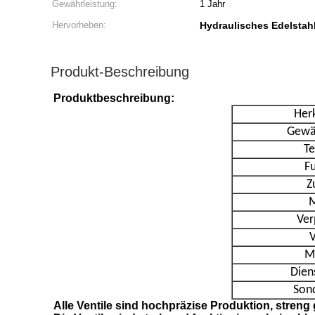
Gewährleistung:
1 Jahr
Hervorheben:
Hydraulisches Edelstahl
Produkt-Beschreibung
Produktbeschreibung:
Her
Gewäh
Te
F
Z
M
Ver
V
M
Dien
Son
Alle Ventile sind hochpräzise Produktion, streng 