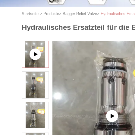
Startseite
>
Produkte
>
Bagger Relief Valve
>
Hydraulisches Ersat
Hydraulisches Ersatzteil für die