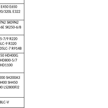
 E450 E650
20/320L E322
07N2 SK09N2
-6E SK250-6/8
5-7/9 R220
5LC-9 R320
805LC-7 R914B
450 HD400G
 HD800-5/7
 HD1100
H200 SH200A3
H400 SH450
00 LS2800FJ2
8LC-V