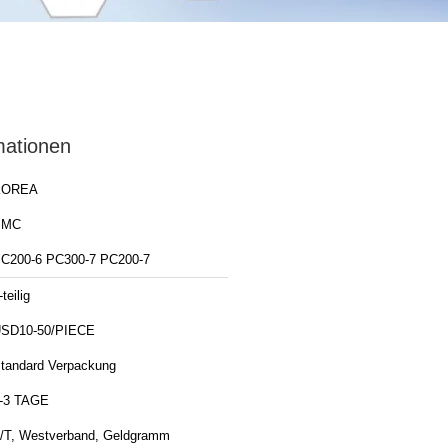
mationen
KOREA
PMC
C200-6 PC300-7 PC200-7
-teilig
SD10-50/PIECE
tandard Verpackung
-3 TAGE
/T, Westverband, Geldgramm