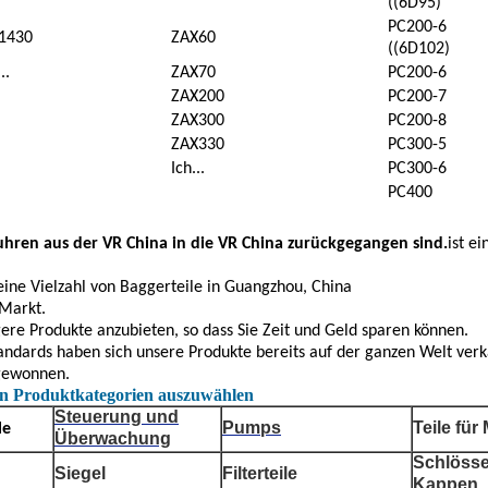
((6D95)
PC200-6
1430
ZAX60
((6D102)
..
ZAX70
PC200-6
ZAX200
PC200-7
ZAX300
PC200-8
ZAX330
PC300-5
Ich...
PC300-6
PC400
fuhren aus der VR China in die VR China zurückgegangen sind.
ist e
 eine Vielzahl von Baggerteile in Guangzhou, China
 Markt.
ere Produkte anzubieten, so dass Sie Zeit und Geld sparen können.
andards haben sich unsere Produkte bereits auf der ganzen Welt verk
 gewonnen.
en Produktkategorien auszuwählen
Steuerung und
Pumps
Teile für
le
Überwachung
Schlösse
Siegel
Filterteile
Kappen