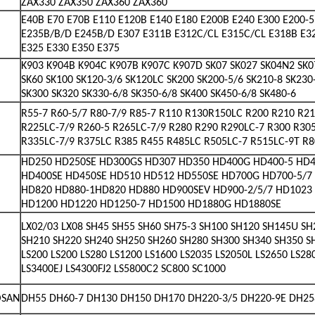
ZAX330 ZAX350 ZAX360 ZAX360
E40B E70 E70B E110 E120B E140 E180 E200B E240 E300 E200-5
E235B/B/D E245B/D E307 E311B E312C/CL E315C/CL E318B E3
E325 E330 E350 E375
K903 K904B K904C K907B K907C K907D SK07 SK027 SK04N2 SK
SK60 SK100 SK120-3/6 SK120LC SK200 SK200-5/6 SK210-8 SK230
SK300 SK320 SK330-6/8 SK350-6/8 SK400 SK450-6/8 SK480-6
R55-7 R60-5/7 R80-7/9 R85-7 R110 R130R150LC R200 R210 R21
R225LC-7/9 R260-5 R265LC-7/9 R280 R290 R290LC-7 R300 R30
R335LC-7/9 R375LC R385 R455 R485LC R505LC-7 R515LC-9T R
HD250 HD250SE HD300GS HD307 HD350 HD400G HD400-5 HD
HD400SE HD450SE HD510 HD512 HD550SE HD700G HD700-5/7
HD820 HD880-1HD820 HD880 HD900SEV HD900-2/5/7 HD1023
HD1200 HD1220 HD1250-7 HD1500 HD1880G HD1880SE
LX02/03 LX08 SH45 SH55 SH60 SH75-3 SH100 SH120 SH145U S
SH210 SH220 SH240 SH250 SH260 SH280 SH300 SH340 SH350 S
LS200 LS200 LS280 LS1200 LS1600 LS2035 LS2050L LS2650 LS28
LS3400EJ LS4300FJ2 LS5800C2 SC800 SC1000
SAN
DH55 DH60-7 DH130 DH150 DH170 DH220-3/5 DH220-9E DH25