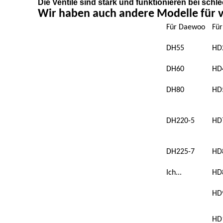
Die Ventile sind stark und funktionieren bei sch
Wir haben auch andere Modelle für v
Für Daewoo
Für
DH55
HD
DH60
HD
DH80
HD
DH220-5
HD
DH225-7
HD
Ich...
HD
HD
HD