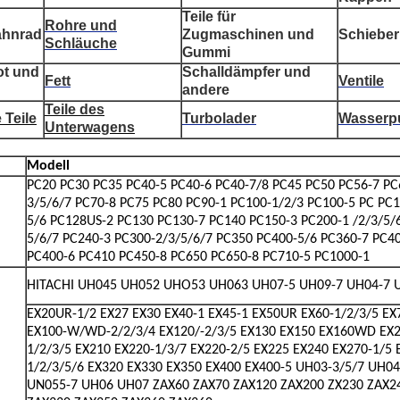
Teile für
Rohre und
ahnrad
Zugmaschinen und
Schieber
Schläuche
Gummi
ot und
Schalldämpfer und
Fett
Ventile
andere
Teile des
 Teile
Turbolader
Wasser
Unterwagens
Modell
PC20 PC30 PC35 PC40-5 PC40-6 PC40-7/8 PC45 PC50 PC56-7 PC
3/5/6/7 PC70-8 PC75 PC80 PC90-1 PC100-1/2/3 PC100-5 PC PC1
5/6 PC128US-2 PC130 PC130-7 PC140 PC150-3 PC200-1 /2/3/5/
5/6/7 PC240-3 PC300-2/3/5/6/7 PC350 PC400-5/6 PC360-7 PC4
PC400-6 PC410 PC450-8 PC650 PC650-8 PC710-5 PC1000-1
HITACHI UH045 UH052 UHO53 UH063 UH07-5 UH09-7 UH04-7 
EX20UR-1/2 EX27 EX30 EX40-1 EX45-1 EX50UR EX60-1/2/3/5 EX
EX100-W/WD-2/2/3/4 EX120/-2/3/5 EX130 EX150 EX160WD EX2
1/2/3/5 EX210 EX220-1/3/7 EX220-2/5 EX225 EX240 EX270-1/5 
1/2/3/5/6 EX320 EX330 EX350 EX400 EX400-5 UH03-3/5/7 UH0
UN055-7 UH06 UH07 ZAX60 ZAX70 ZAX120 ZAX200 ZX230 ZAX2