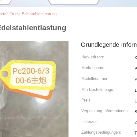
zteil für die Edelstahlentlastung
 Edelstahlentlastung
Grundlegende Infor
Herkunftsort:
Markenname:
Modellnummer:
P
Min Bestellmenge:
1
Preis:
U
Verpackung Informationen:
S
Lieferzeit:
2
Zahlungsbedingungen:
T