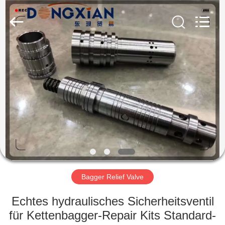
Taiming
Hydraulic
Technology
Co.,
Ltd.
All
Rights
Reserved.
HAUS
PRODUKTE
ÜBER
UNS
FABRIK-
AUSFLUG
Bagger Relief Valve
Echtes hydraulisches Sicherheitsventil
QUALITÄTSKONTROLLE
für Kettenbagger-Repair Kits Standard-