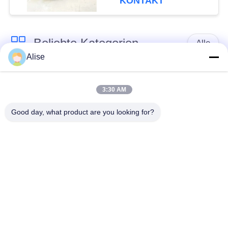
KONTAKT
Beliebte Kategorien
Alle
Alise
Bagger Hydraulic
Achsantrieb
Motor
Fahrmotor
3:30 AM
Good day, what product are you looking for?
Bagger Joystick
Bagger Joystick
Pusher
Herumdrehender
Bagger Foot Pedal
Ring Bearing
Valve
Hydraulikpumpe des
Bagger-hydraulische
Baggers
Teile