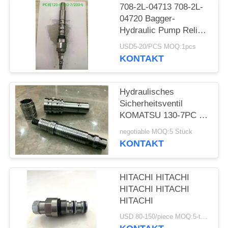
PRIVACY
708-2L-04713 708-2L-
POLICY
04720 Bagger-
Hydraulic Pump Relief-
Ventil PC120-6/130-
USD5-20/PCS MOQ:1pcs
7/200-6/220-6
KONTAKT
Hydraulisches
Sicherheitsventil
KOMATSU 130-7PC für
Bagger-
negotiable MOQ:5 Stück
Hydraulikpumpe-
KONTAKT
Ersatzteile
HITACHI HITACHI
HITACHI HITACHI
HITACHI
USD 80-150/piece MOQ:5-teilig