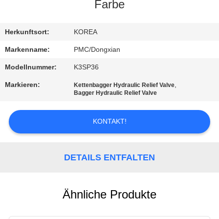
Farbe
TRETEN
SIE
Herkunftsort:
KOREA
MIT
Markenname:
PMC/Dongxian
UNS
Modellnummer:
K3SP36
IN
Markieren:
,
Kettenbagger Hydraulic Relief Valve
Bagger Hydraulic Relief Valve
VERBINDUNG
KONTAKT!
FORDERN
SIE EIN
DETAILS ENTFALTEN
ZITAT
SITEMAP
Ähnliche Produkte