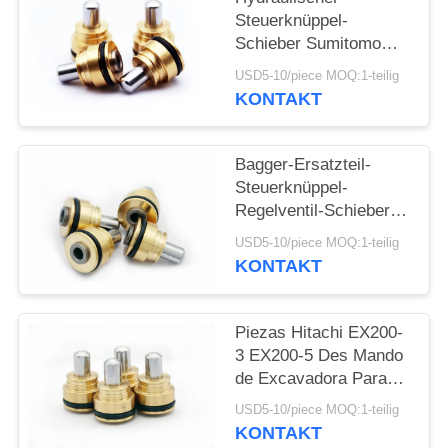
PRIVACY
Steuerknüppel-
POLICY
Schieber Sumitomo
SH75 SH100 SH120
USD5-10/piece MOQ:1-teilig
SH200 für Bau-Bagger
KONTAKT
Bagger-Ersatzteil-
Steuerknüppel-
Regelventil-Schieber
stabiles 702-16-03530
USD5-10/piece MOQ:1-teilig
KONTAKT
Piezas Hitachi EX200-
3 EX200-5 Des Mando
de Excavadora Para
Empujador de Control
USD5-10/piece MOQ:1-teilig
KONTAKT