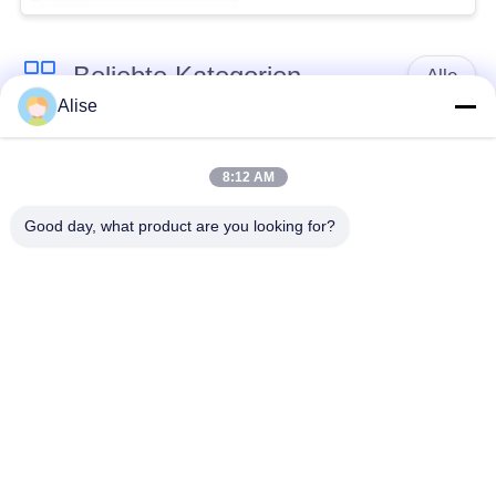
Beliebte Kategorien
Alle
Alise
Bagger Hydraulic
Achsantrieb
Motor
Fahrmotor
8:12 AM
Good day, what product are you looking for?
Bagger Joystick
Bagger Joystick
Pusher
Herumdrehender
Bagger Foot Pedal
Ring Bearing
Valve
Hydraulikpumpe des
Bagger-hydraulische
Baggers
Teile