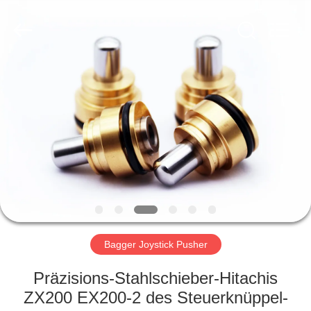
Taiming
Hydraulic
Technology
Co.,
Ltd.
All
Rights
Reserved.
HAUS
PRODUKTE
ÜBER
UNS
FABRIK-
AUSFLUG
Bagger Joystick Pusher
Präzisions-Stahlschieber-Hitachis
QUALITÄTSKONTROLLE
ZX200 EX200-2 des Steuerknüppel-