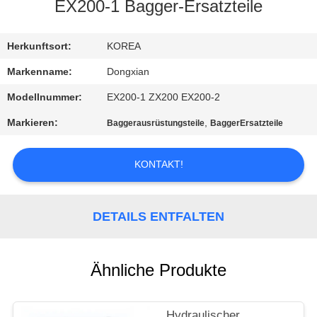
EX200-1 Bagger-Ersatzteile
TRETEN
SIE
Herkunftsort:
KOREA
MIT
Markenname:
Dongxian
UNS
Modellnummer:
EX200-1 ZX200 EX200-2
IN
Markieren:
,
Baggerausrüstungsteile
BaggerErsatzteile
VERBINDUNG
KONTAKT!
FORDERN
SIE EIN
DETAILS ENTFALTEN
ZITAT
Ähnliche Produkte
SITEMAP
Hydraulischer