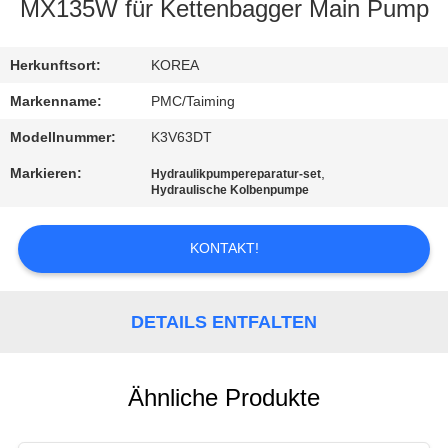
MX135W für Kettenbagger Main Pump
TRETEN
SIE
Herkunftsort:
KOREA
MIT
Markenname:
PMC/Taiming
UNS
Modellnummer:
K3V63DT
IN
Markieren:
,
Hydraulikpumpereparatur-set
Hydraulische Kolbenpumpe
VERBINDUNG
KONTAKT!
FORDERN
SIE EIN
DETAILS ENTFALTEN
ZITAT
SITEMAP
Ähnliche Produkte