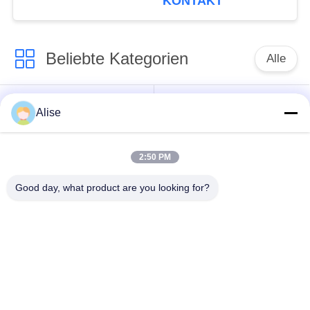
KONTAKT
SY235-9
Beliebte Kategorien
Alle
Bagger Hydraulic
Achsantrieb
Alise
Motor
Fahrmotor
2:50 PM
Bagger Joystick
Bagger Joystick
Pusher
Good day, what product are you looking for?
Herumdrehender
Bagger Foot Pedal
Ring Bearing
Valve
Hydraulikpumpe des
Bagger-hydraulische
Baggers
Teile