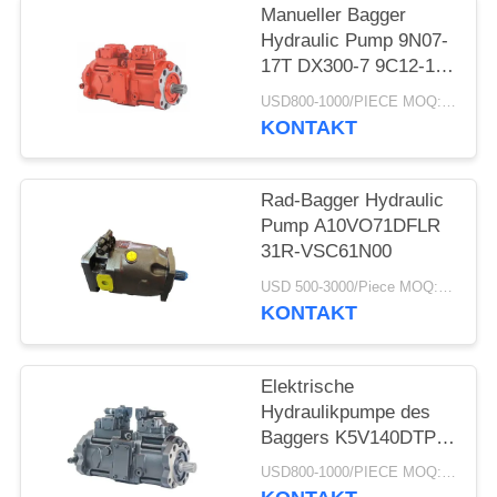
PRIVACY
Manueller Bagger
POLICY
Hydraulic Pump 9N07-
17T DX300-7 9C12-17T
R305-7 K5v140dtp
USD800-1000/PIECE MOQ:PC 1
9n01-17 Dx300-7
KONTAKT
K5V140DTP
Rad-Bagger Hydraulic
Pump A10VO71DFLR
31R-VSC61N00
USD 500-3000/Piece MOQ:1-teilig
KONTAKT
Elektrische
Hydraulikpumpe des
Baggers K5V140DTP
für SY235-8 SK330-8
USD800-1000/PIECE MOQ:PC 1
SK350-8 SY235-8S