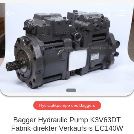
Taiming
Hydraulic
Technology
Co.,
Ltd.
All
Rights
Reserved.
HAUS
PRODUKTE
ÜBER
UNS
FABRIK-
AUSFLUG
Hydraulikpumpe des Baggers
Bagger Hydraulic Pump K3V63DT
QUALITÄTSKONTROLLE
Fabrik-direkter Verkaufs-s EC140W