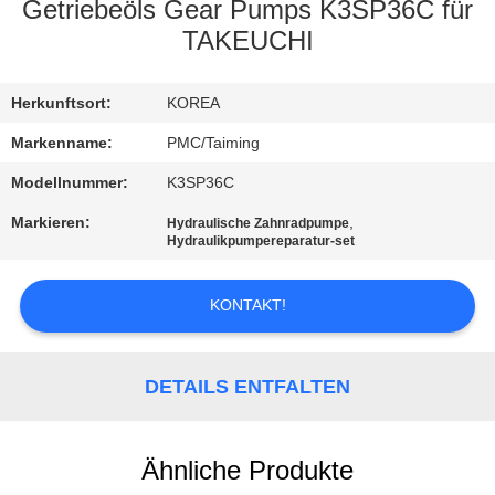
Getriebeöls Gear Pumps K3SP36C für
TRETEN
TAKEUCHI
SIE
Herkunftsort:
KOREA
MIT
UNS
Markenname:
PMC/Taiming
IN
Modellnummer:
K3SP36C
VERBINDUNG
Markieren:
,
Hydraulische Zahnradpumpe
Hydraulikpumpereparatur-set
FORDERN
KONTAKT!
SIE EIN
ZITAT
DETAILS ENTFALTEN
SITEMAP
Ähnliche Produkte