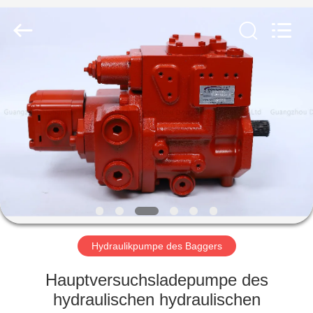
Taiming
Hydraulic
Technology
Co.,
Ltd.
All
Rights
Reserved.
HAUS
PRODUKTE
ÜBER
UNS
FABRIK-
AUSFLUG
Hydraulikpumpe des Baggers
Hauptversuchsladepumpe des
QUALITÄTSKONTROLLE
hydraulischen hydraulischen