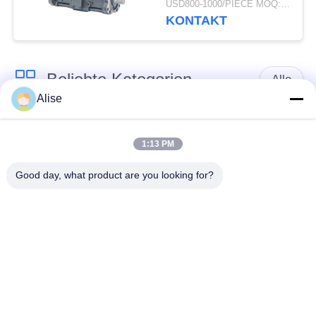
USD800-1000/PIECE MOQ:PC 1
SK350-8 SY235-8S
KONTAKT
SY235-9
Beliebte Kategorien
Alle
Alise
Bagger Hydraulic
Achsantrieb
Motor
Fahrmotor
1:13 PM
Good day, what product are you looking for?
Bagger Joystick
Bagger Joystick
Pusher
Herumdrehender
Bagger Foot Pedal
Ring Bearing
Valve
Hydraulikpumpe des
Bagger-hydraulische