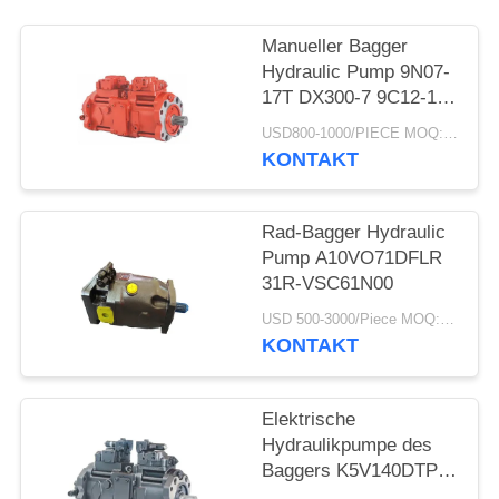
PRIVACY
POLICY
Manueller Bagger
Hydraulic Pump 9N07-
17T DX300-7 9C12-17T
R305-7 K5v140dtp
USD800-1000/PIECE MOQ:PC 1
9n01-17 Dx300-7
KONTAKT
K5V140DTP
Rad-Bagger Hydraulic
Pump A10VO71DFLR
31R-VSC61N00
USD 500-3000/Piece MOQ:1-teilig
KONTAKT
Elektrische
Hydraulikpumpe des
Baggers K5V140DTP
für SY235-8 SK330-8